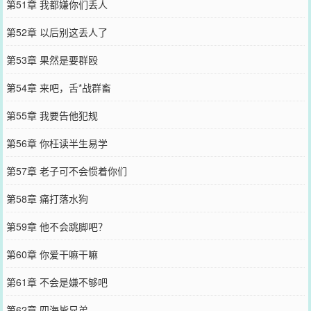
第51章 我都嫌你们丢人
第52章 以后别这丢人了
第53章 果然是要群殴
第54章 来吧，舌*战群畜
第55章 我要告他犯规
第56章 你枉读半生易学
第57章 老子可不会惯着你们
第58章 痛打落水狗
第59章 他不会跳脚吧？
第60章 你爱干嘛干嘛
第61章 不会是嫌不够吧
第62章 四海皆兄弟