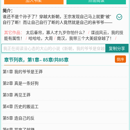
简介：
谁还不是个孙子了？穿越大新朝，王宗发现自己马上就要“被”
自行了断！而让自己自行了断的人竟然就是自己的亲爷爷——
“历史头号穿越者”王莽！“历史头号穿越者”要杀真穿越者？爷爷杀孙
其它作品：
太后垂帘，寡人才九岁你怕什么？
/
谍战风云，我的技
子？好，既然如此，那就别怪我“爷慈孙孝”！反正新朝都已经大厦将
能有属性！
/
哈哈哈，大周
/
南汉，我带三个大美妞穿越了！
/
倾，与其让那位“刘*位面之子*大魔导师*秀儿”得了天下，不如我自己
先倒反天罡……
复制分享
您要是觉得《
新朝，我的爷爷是穿越者王莽！
》还不错的话请不要忘
记向您QQ群和微博微信里的朋友推荐哦！
章节列表，第1章~ 85章/共85章
倒序
第1章 我的爷爷是王莽
第2章 真是一条好狗
第3章 再见王莽
第4章 历史的搬运工
第5章 造自己的反
第6章 骂爽了就赚