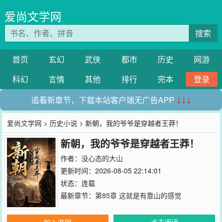
爱尚文学网
搜索
首页
玄幻
武侠
都市
历史
网游
科幻
言情
其他
排行
完本
登录
追看新章节，下载本站客户端无广告APP
↓↓↓
爱尚文学网
>
历史小说
> 新朝，我的爷爷是穿越者王莽！
新朝，我的爷爷是穿越者王莽！
作者：
没心态的大山
更新时间：2026-08-05 22:14:01
状态：连载
最新章节：
第85章 这就是有靠山的感觉
加入书架
点击阅读