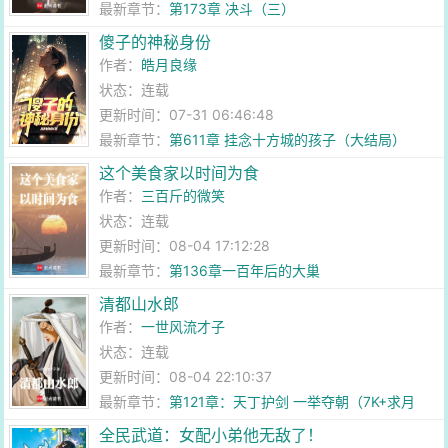
最新章节：
第173章 决斗（三）
傻子的神秘身份
作者：
皓月良缘
状态：连载
更新时间：07-31 06:46:48
最新章节：
第611章 挂念十方城的孩子（大结局）
这个美食家以时间为食
作者：
三百斤的微笑
状态：连载
更新时间：08-04 17:12:28
最新章节：
第136章一百年后的大巢
清都山水郎
作者：
一世风流才子
状态：连载
更新时间：08-04 22:10:37
最新章节：
第121章：天丁护剑 一举夺朝（7K+求月
票）
全民武道：女配小弟他无敌了！