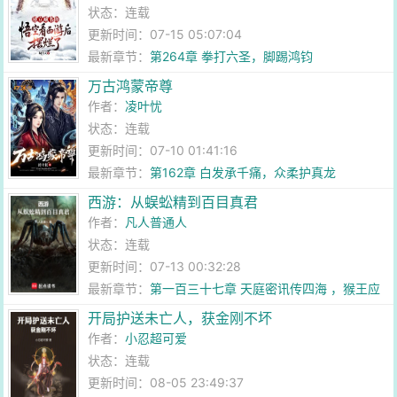
状态：连载
更新时间：07-15 05:07:04
最新章节：
第264章 拳打六圣，脚踢鸿钧
万古鸿蒙帝尊
作者：
凌叶忧
状态：连载
更新时间：07-10 01:41:16
最新章节：
第162章 白发承千痛，众柔护真龙
西游：从蜈蚣精到百目真君
作者：
凡人普通人
状态：连载
更新时间：07-13 00:32:28
最新章节：
第一百三十七章 天庭密讯传四海 ，猴王应
劫登龙宫
开局护送未亡人，获金刚不坏
作者：
小忍超可爱
状态：连载
更新时间：08-05 23:49:37