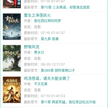
更新时间：07-10 01:41:47
最新章节：
第70章 三言两语，却惹逸志遐思
重生之净莲妖火
作者：
爱吃西红柿的阿梦
状态：连载
更新时间：07-10 01:41:37
最新章节：
第九章 夜袭
野情风流
作者：
寒水刃
状态：连载
更新时间：08-05 12:11:07
最新章节：
第288章 厕所里两口子
鸡汤悟道，诸天大能全跪了
作者：
不灭花果
状态：连载
更新时间：07-10 01:41:53
最新章节：
第11章 两家死磕，我在旁边吃瓜升级