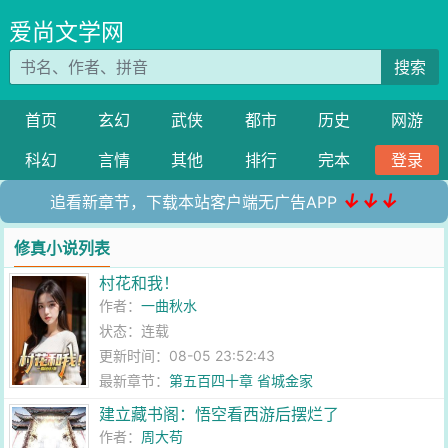
爱尚文学网
搜索
首页
玄幻
武侠
都市
历史
网游
科幻
言情
其他
排行
完本
登录
↓↓↓
追看新章节，下载本站客户端无广告APP
修真小说列表
村花和我！
作者：
一曲秋水
状态：连载
更新时间：08-05 23:52:43
最新章节：
第五百四十章 省城金家
建立藏书阁：悟空看西游后摆烂了
作者：
周大苟