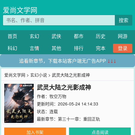
爱尚文学网
搜索
首页
玄幻
武侠
都市
历史
网游
科幻
言情
其他
排行
完本
登录
追看新章节，下载本站客户端无广告APP
↓↓↓
爱尚文学网
>
玄幻小说
> 武灵大陆之光影成神
武灵大陆之光影成神
作者：
牧空万物
更新时间：2026-05-24 14:14:33
状态：连载
最新章节：
第三十一章：重回正轨
加入书架
点击阅读