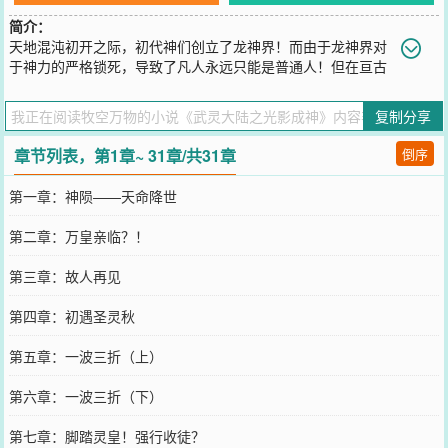
简介：
天地混沌初开之际，初代神们创立了龙神界！而由于龙神界对
于神力的严格锁死，导致了凡人永远只能是普通人！但在亘古
时期末，龙神界遭遇了外来位面的入侵！导致了初代神死伤过半，就
连龙神界上的建筑也因为这次的入侵被摧毁了七成以上！最后，引导
复制分享
这场外来入侵的主谋被创世元龙给封印，但自己也付出了极大的代
价！后世的人们将这场事件称为“神陨”，而也正是因为神陨事件，神
章节列表，第1章~ 31章/共31章
倒序
力化作了稀散的灵力流入到了凡界！从那时开始，普通的动植物发生
了进化，凡人亦可成神！武灵时代就此开启！
第一章：神陨——天命降世
您要是觉得《
武灵大陆之光影成神
》还不错的话请不要忘记向您QQ群
和微博微信里的朋友推荐哦！
第二章：万皇亲临？！
第三章：故人再见
第四章：初遇圣灵秋
第五章：一波三折（上）
第六章：一波三折（下）
第七章：脚踏灵皇！强行收徒？