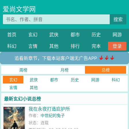
爱尚文学网
搜索
首页
玄幻
武侠
都市
历史
网游
科幻
言情
其他
排行
完本
登录
↓↓↓
追看新章节，下载本站客户端无广告APP
周榜
月榜
总榜
玄幻
武侠
都市
历史
网游
科幻
言情
其他
最新玄幻小说总榜
我在永夜打造庇护所
作者：
中世纪的兔子
状态：连载