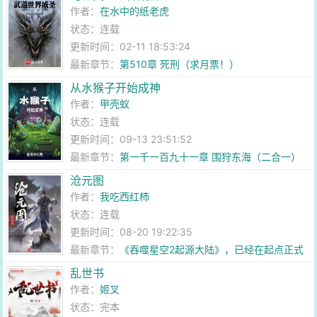
作者：
在水中的纸老虎
状态：连载
更新时间：02-11 18:53:24
最新章节：
第510章 死刑（求月票！）
从水猴子开始成神
作者：
甲壳蚁
状态：连载
更新时间：09-13 23:51:52
最新章节：
第一千一百九十一章 围狩东海（二合一）
沧元图
作者：
我吃西红柿
状态：连载
更新时间：08-20 19:22:35
最新章节：
《吞噬星空2起源大陆》，已经在起点正式
上传！
乱世书
作者：
姬叉
状态：完本