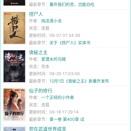
最新章节：
番外我们的苦，岂能白吃
捞尸人
作者：
纯洁滴小龙
状态：连载
更新时间：08-07 01:34:38
最新章节：
关于《捞尸人》实体书
诡秘之主
作者：
爱潜水的乌贼
状态：完本
更新时间：08-20 17:03:06
最新章节：
12月1日《诡秘之主》新番外发布
仙子的修行
作者：
一个正经的小作者
状态：连载
更新时间：09-18 17:29:14
最新章节：
第一卷 第400章 试
苟在武道世界成圣