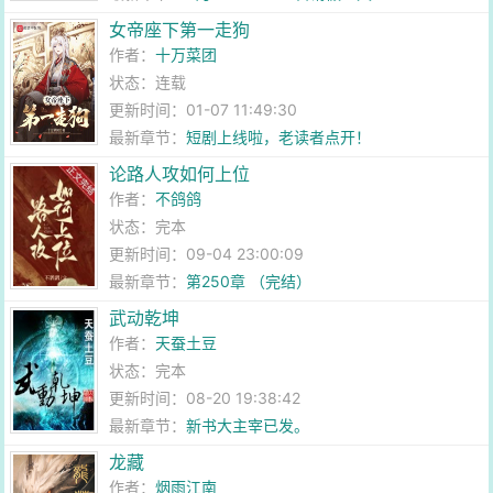
女帝座下第一走狗
作者：
十万菜团
状态：连载
更新时间：01-07 11:49:30
最新章节：
短剧上线啦，老读者点开！
论路人攻如何上位
作者：
不鸽鸽
状态：完本
更新时间：09-04 23:00:09
最新章节：
第250章 （完结）
武动乾坤
作者：
天蚕土豆
状态：完本
更新时间：08-20 19:38:42
最新章节：
新书大主宰已发。
龙藏
作者：
烟雨江南