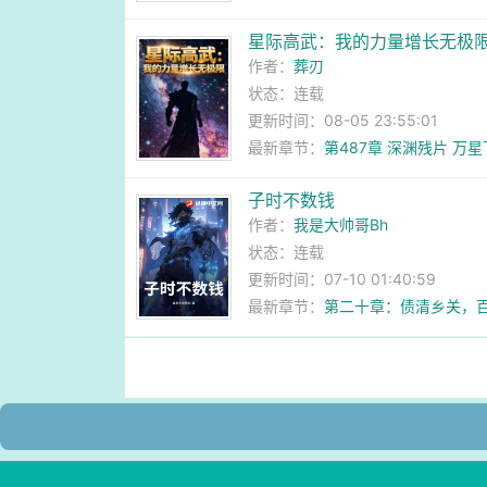
星际高武：我的力量增长无极
作者：
葬刃
状态：连载
更新时间：08-05 23:55:01
最新章节：
第487章 深渊残片 万
子时不数钱
作者：
我是大帅哥Bh
状态：连载
更新时间：07-10 01:40:59
最新章节：
第二十章：债清乡关，