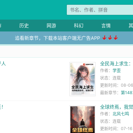
市
历史
网游
科幻
言情
↓↓↓
追看新章节，下载本站客户端无广告APP
好人
全民海上求生
作者：
学歪
状态：连载
更新时间：08-06 0
最新章节：
第14
任！
全球终焉，我
作者：
北风七鸣
状态：连载
更新时间：07-16 0