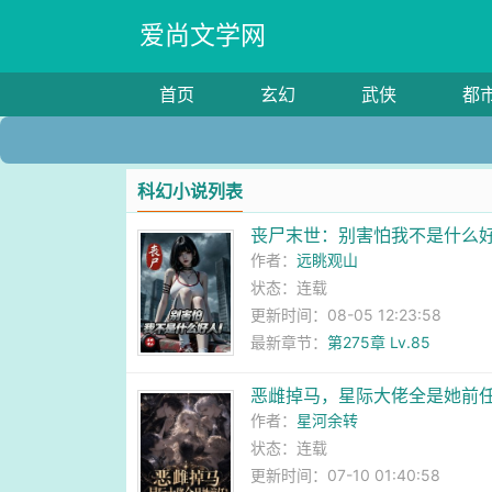
爱尚文学网
首页
玄幻
武侠
都
科幻小说列表
丧尸末世：别害怕我不是什么
作者：
远眺观山
状态：连载
更新时间：08-05 12:23:58
最新章节：
第275章 Lv.85
恶雌掉马，星际大佬全是她前
作者：
星河余转
状态：连载
更新时间：07-10 01:40:58