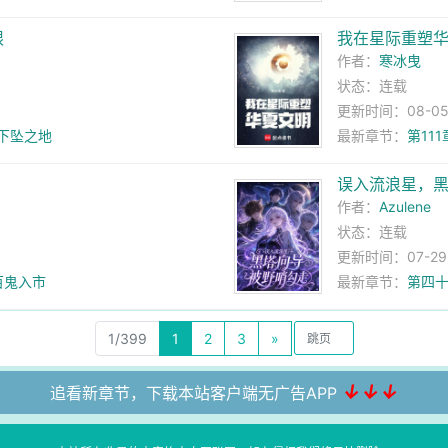
限
我在星际重塑
作者：
寒冰曳
状态：连载
更新时间：08-05 
星下坠之地
最新章节：
第11
误入流浪星，
作者：
Azulene
状态：连载
更新时间：07-29 2
百鬼入市
最新章节：
第四十
1/399
1
2
3
»
↓↓↓
追看新章节，下载本站客户端无广告APP