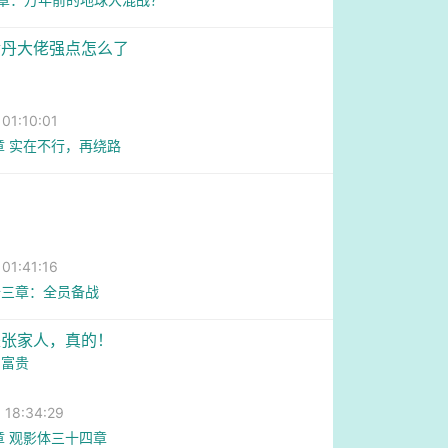
金丹大佬强点怎么了
1:10:01
章 实在不行，再绕路
明
1:41:16
十三章：全员备战
是张家人，真的！
的富贵
8:34:29
章 观影体三十四章