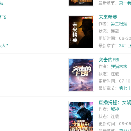
友
最新章节：
第一卷
带飞
未来精英
作者：
第三根烟
状态：连载
更新时间：06-30 
头人？
最新章节：
24：
突击的FBI
作者：
狸猫末末
状态：连载
更新时间：07-10 0
最新章节：
第七十
直播揭秘：女
作者：
城神
状态：连载
更新时间：08-05 1
最新章节：
第11