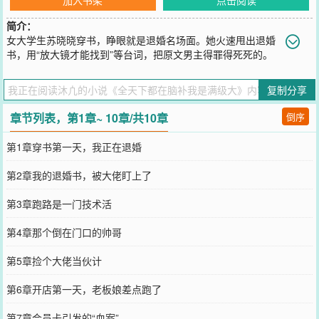
简介：
女大学生苏晓晓穿书，睁眼就是退婚名场面。她火速甩出退婚
书，用“放大镜才能找到”等台词，把原文男主得罪得死死的。
离开后，她靠着现代商业思维，开了间“解忧杂货铺”。她准备低调摸
鱼攒钱养老，但大佬们不允许。剑尊送来功法，魔尊送来法宝，会长
复制分享
送来黑卡……她开的“员工关怀”“会员积分”体系，被外界解读为精密的
情报网和筛选机制。她越解释“真不是那样”，众人就越觉得她“高深莫
章节列表，第1章~ 10章/共10章
倒序
测”，导致各方势力齐聚她的杂货铺，打探这位“隐世高人”。她忙着用
“火锅社交”调和矛盾，用“狼人杀”分解恩怨时，误服了护法自带的“真
第1章穿书第一天，我正在退婚
话水”直接在众人面前暴露了真实想法，震惊全场。她身份暴露引来质
疑和追杀。千钧一发之际，店员沈渡显露修为，护在她身前。他当众
第2章我的退婚书，被大佬盯上了
揭晓自己上古魔神的身份，并宣告：“她不是什么狗屁天道，她是我祖
宗。谁有意见？”事后，他凑到她耳边轻笑：“老板，员工保护费，麻
第3章跑路是一门技术活
烦结一下，我只要你。”
您要是觉得《
全天下都在脑补我是满级大
》还不错的话请不要忘记向
第4章那个倒在门口的帅哥
您QQ群和微博微信里的朋友推荐哦！
第5章捡个大佬当伙计
第6章开店第一天，老板娘差点跑了
第7章会员卡引发的“血案”