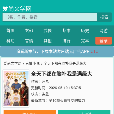
爱尚文学网
搜索
首页
玄幻
武侠
都市
历史
网游
科幻
言情
其他
排行
完本
登录
追看新章节，下载本站客户端无广告APP
↓↓↓
爱尚文学网
>
言情小说
> 全天下都在脑补我是满级大
全天下都在脑补我是满级大
作者：
沐凣
更新时间：2026-05-19 15:37:51
状态：连载
最新章节：
第10章火锅社交的威力
加入书架
点击阅读