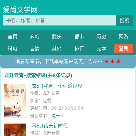
爱尚文学网
搜索
首页
玄幻
武侠
都市
历史
网游
科幻
言情
其他
排行
完本
登录
↓↓↓
追看新章节，下载本站客户端无广告APP
龙升云霄-搜索结果(共8条记录)
[玄幻]我有一个仙道世界
作者：
龙升云霄
状态：连载
更新时间：09-21 03:56:54
最新章节：
说一下
[科幻]诸天新时代
作者：
龙升云霄