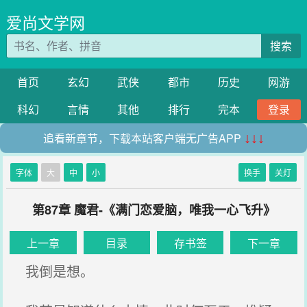
爱尚文学网
搜索
首页
玄幻
武侠
都市
历史
网游
科幻
言情
其他
排行
完本
登录
追看新章节，下载本站客户端无广告APP
↓↓↓
字体
大
中
小
换手
关灯
第87章 魔君-《满门恋爱脑，唯我一心飞升》
上一章
目录
存书签
下一章
我倒是想。