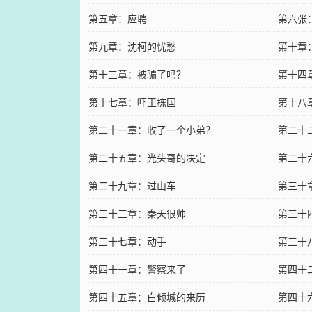
第五章：应聘
第六张
第九章：沈柯的忧愁
第十章
第十三章：被骗了吗？
第十四
第十七章：吓王栋国
第十八
第二十一章：收了一个小弟？
第二十
第二十五章：光头哥的决定
第二十
第二十九章：过山车
第三十
第三十三章：秦天很帅
第三十
第三十七章：动手
第三十
第四十一章：警察来了
第四十
第四十五章：白倾城的来历
第四十