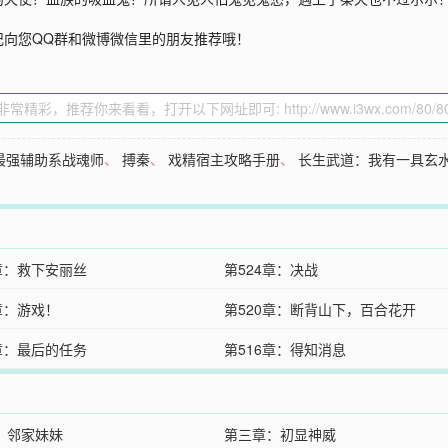
记向您QQ群和微博微信里的朋友推荐哦！
最强辅助系战魂师
、
搏秦
、
戏精宿主攻略手册
、
长生武道：我有一具玄
5章：救下安丽丝
第524章：决战
章：游戏！
第520章：断背山下，百合花开
7章：最后的任务
第516章：得知消息
：邻家妹妹
第三章：初显神威