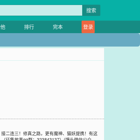
搜索
其他
排行
完本
登录
，接二连三！修真之路，更有魔神、猫妖提携！有这
故事qq群：323843137）(馒头微信公众