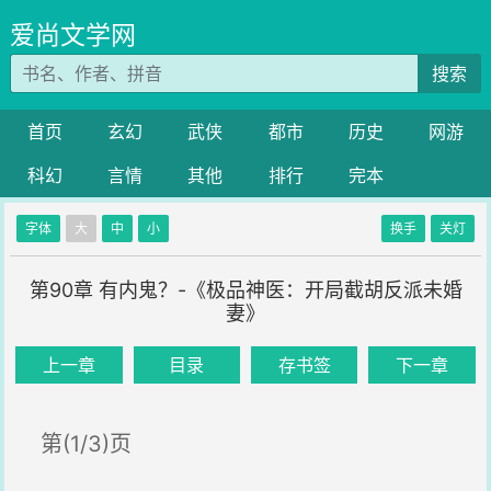
爱尚文学网
搜索
首页
玄幻
武侠
都市
历史
网游
科幻
言情
其他
排行
完本
字体
大
中
小
换手
关灯
第90章 有内鬼？-《极品神医：开局截胡反派未婚
妻》
上一章
目录
存书签
下一章
第(1/3)页