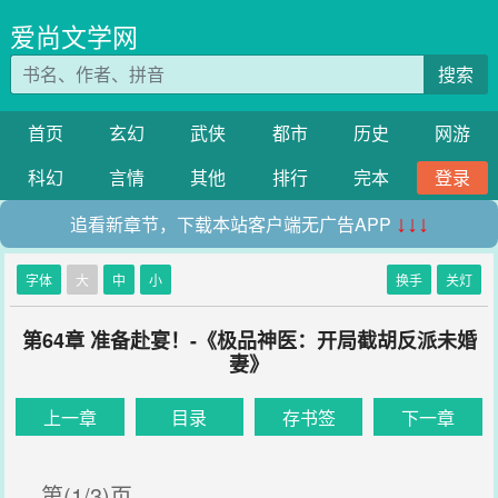
爱尚文学网
搜索
首页
玄幻
武侠
都市
历史
网游
科幻
言情
其他
排行
完本
登录
追看新章节，下载本站客户端无广告APP
↓↓↓
字体
大
中
小
换手
关灯
第64章 准备赴宴！-《极品神医：开局截胡反派未婚
妻》
上一章
目录
存书签
下一章
第(1/3)页