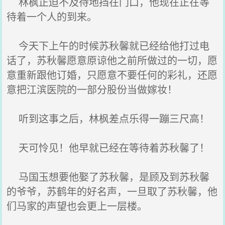
林枫正迫不及待地挡在门口，他现在正在等
待着一个人的到来。
今天下上午的时候苏秋馨就已经给他打过电
话了，苏秋馨愿意原谅他之前所做过的一切，愿
意重新跟他订婚，只愿意不要任何的彩礼，还愿
意把江滨医院的一部分股份当做嫁妆！
听到这事之后，林枫差点乐得一蹦三尺高！
天可怜见！他早就已经在等待着苏秋馨了！
马国玉想要他娶了苏秋馨，是顾及到苏秋馨
的爷爷，苏鹤年的好名声，一旦取了苏秋馨，他
们马家的声望也会更上一层楼。