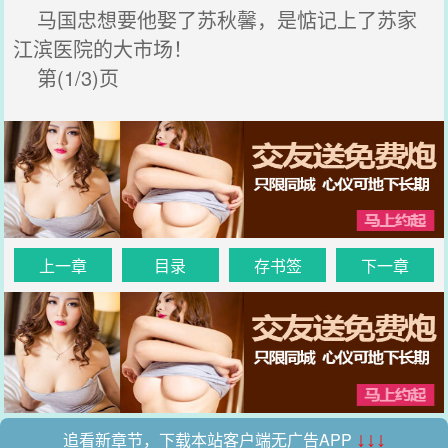
马国忠想要他娶了苏秋馨，是惦记上了苏家
江滨医院的大市场！
第(1/3)页
上一章
目录
存书签
下一章
追看新章节，下载本站客户端无广告APP
↓↓↓