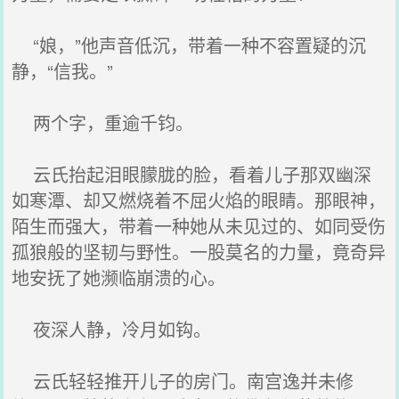
“娘，”他声音低沉，带着一种不容置疑的沉
静，“信我。”
两个字，重逾千钧。
云氏抬起泪眼朦胧的脸，看着儿子那双幽深
如寒潭、却又燃烧着不屈火焰的眼睛。那眼神，
陌生而强大，带着一种她从未见过的、如同受伤
孤狼般的坚韧与野性。一股莫名的力量，竟奇异
地安抚了她濒临崩溃的心。
夜深人静，冷月如钩。
云氏轻轻推开儿子的房门。南宫逸并未修