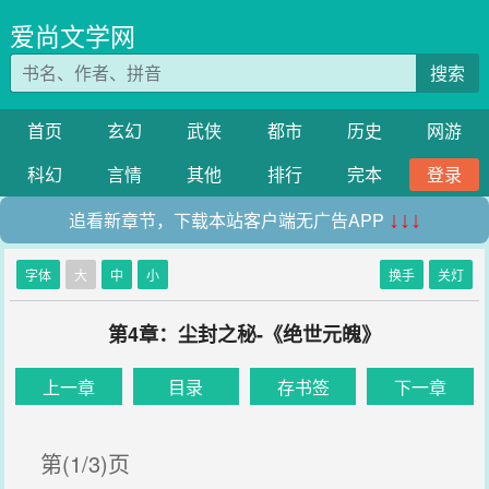
爱尚文学网
搜索
首页
玄幻
武侠
都市
历史
网游
科幻
言情
其他
排行
完本
登录
追看新章节，下载本站客户端无广告APP
↓↓↓
字体
大
中
小
换手
关灯
第4章：尘封之秘-《绝世元魄》
上一章
目录
存书签
下一章
第(1/3)页