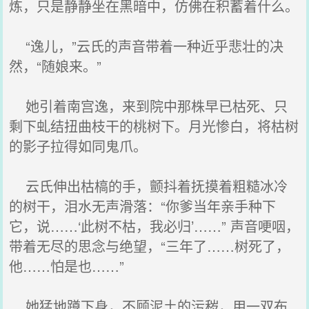
炼，只是静静坐在黑暗中，仿佛在积蓄着什么。
“逸儿，”云氏的声音带着一种近乎悲壮的决
然，“随娘来。”
她引着南宫逸，来到院中那株早已枯死、只
剩下虬结扭曲枝干的桃树下。月光惨白，将枯树
的影子拉得如同鬼爪。
云氏伸出枯槁的手，颤抖着抚摸着粗糙冰冷
的树干，泪水无声滑落：“你爹当年亲手种下
它，说……‘此树不枯，我必归’……” 声音哽咽，
带着无尽的思念与绝望，“三年了……树死了，
他……怕是也……”
她猛地蹲下身，不顾泥土的污秽，用一双布