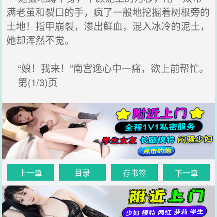
满老茧和裂口的手，疯了一般地挖掘着树根旁的
土地！指甲崩裂，渗出鲜血，混入冰冷的泥土，
她却浑然不觉。
“娘！我来！”南宫逸心中一痛，欲上前帮忙。
第(1/3)页
上一章
目录
存书签
下一章