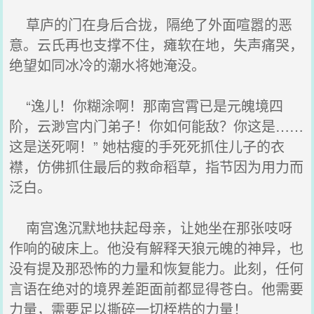
草庐的门在身后合拢，隔绝了外面喧嚣的恶
意。云氏再也支撑不住，瘫软在地，失声痛哭，
绝望如同冰冷的潮水将她淹没。
“逸儿！你糊涂啊！那南宫霄已是元魄境四
阶，云渺宫内门弟子！你如何能敌？你这是……
这是送死啊！” 她枯瘦的手死死抓住儿子的衣
襟，仿佛抓住最后的救命稻草，指节因为用力而
泛白。
南宫逸沉默地扶起母亲，让她坐在那张吱呀
作响的破床上。他没有解释天狼元魄的神异，也
没有提及那恐怖的力量和恢复能力。此刻，任何
言语在绝对的境界差距面前都显得苍白。他需要
力量，需要足以撕碎一切桎梏的力量！