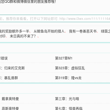
向您QQ群和微博微信里的朋友推荐哦！
我的奖励额外多一半
、
从鲸鱼岛开始的猎人
、
我有一卷善恶天书
、
绿茵
封印
、
末日真的不来了？
、
章错误
第327章M1
4章：归来的艾克斯
第323章：虚拟狂乱
0章：暴乱兽群
第319章：隆vs龙
：戴拿奥特曼
第三章：光与暗
：高斯奥特曼
第七章：怪兽再临