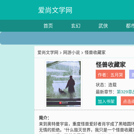
爱尚文学网
首页
玄幻
武侠
都
爱尚文学网
>
网游小说
> 怪兽收藏家
怪兽收藏家
作者：
五月哭
更
状态：连载
最新章节：
第329
加入书架
点击
简介：
来到奥特曼宇宙，重度怪兽爱好者肖宇成了黑暗圆
无情的拒绝。“什么毁灭世界，我只是一个怪兽收藏