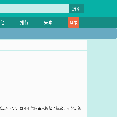
搜索
其他
排行
完本
登录
牌进入卡盒，圆环不禁向主人提起了抗议，却总是被