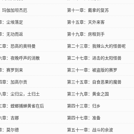
：玛伽加坦杰厄
第十一章：戴拿的复苏
章：尘埃落定
第十五章：天外来客
章：无功而返
第十九章：房租到手
二章：恐高的奥特曼
第二十三章：我辣么大的怪兽呢
六章：夜晚呼声的消散
第二十七章：进击的太阳怪兽
章：赛罗到来
第三十一章：被盗版的赛罗
四章：加高尔贡
第三十五章：自食恶果的魔兽
八章：尘归尘，土归土
第三十九章：黄金之国
三章：螳螂捕蝉黄雀在后
第四十三章：归乡
六章：吉娜
第四十七章：准备
章：莫尔德
第五十一章：战斗的余波