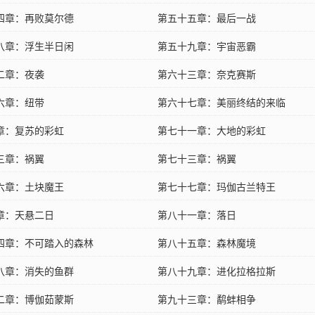
四章：再败莫尔德
第五十五章：最后一战
八章：浮生半日闲
第五十九章：宇宙恶霸
二章：夜袭
第六十三章：奈克赛斯
六章：纽带
第六十七章：美丽终结的来临
章：复苏的彩虹
第七十一章：大地的彩虹
三章：祸翼
第七十三章：祸翼
六章：土块魔王
第七十七章：玛伽古兰特王
章：天悬二日
第八十一章：落日
四章：不可踏入的森林
第八十五章：森林魔境
八章：消失的鱼群
第八十九章：进化拉格拉斯
二章：博伽茹蒙斯
第九十三章：鹬蚌相争