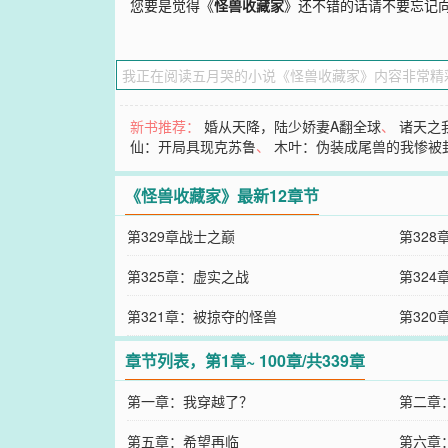
您要是觉得《
怪兽收藏家
》还不错的话请不要忘记
新书推荐：
婚从天降，陆少娇妻A翻全球
、
诸天之
仙：开局具现克苏鲁
、
木叶：伪装成尾兽的我惨被
《怪兽收藏家》最新12章节
第329章战士之巅
第328
第325章：虚实之战
第32
第321章：被掠夺的怪兽
第32
章节列表，第1章~ 100章/共339章
第一章：我穿越了？
第二章
第五章：希望再临
第六章