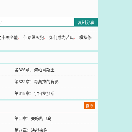
复制分享
之十项全能
、
仙路纵火犯
、
如何成为苦瓜
、
模拟修
第326章：海帕哥斯王
第322章：哥莫拉的背影
第318章：宇宙龙那斯
倒序
第四章：失踪的飞鸟
第八章：决战来临