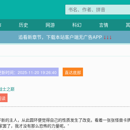
市
历史
网游
科幻
言情
追看新章节，下载本站客户端无广告APP
↓↓↓
新时间：2025-11-20 19:26:40
直达底部
章战士之巅
阅读
环新的主人，从此圆环便觉得自己的性质发生了改变。看着一张张怪兽卡
家罢了，我才没有那么恐怖的力量呢。”