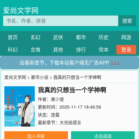
爱尚文学网
搜索
首页
玄幻
武侠
都市
历史
网游
科幻
言情
其他
排行
完本
登录
追看新章节，下载本站客户端无广告APP
↓↓↓
爱尚文学网
>
都市小说
> 我真的只想当一个学神啊
我真的只想当一个学神啊
作者：
墨少堤
更新时间：2025-11-17 18:46:56
状态：连载
最新章节：
大完结感言
加入书架
点击阅读