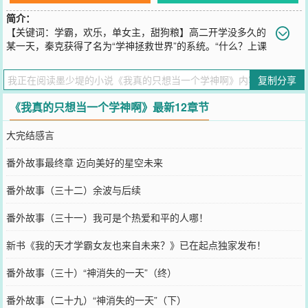
简介：
【关键词：学霸，欢乐，单女主，甜狗粮】高二开学没多久的
某一天，秦克获得了名为“学神拯救世界”的系统。“什么？上课
睡觉就能获得学神经验值、提升学科等级？”“慢着……狂傲地装逼，
刷起别人震惊、羡慕妒忌恨等强烈的情绪值也能获得学神经验值？”秦
复制分享
克：我是真想苟到天长地久，奈何这奖励太诱人。两年后，有记者特
意对以满分刷榜IMO、IPhO、IChO等各类竞赛，不久前还刚刚以高考
《我真的只想当一个学神啊》最新12章节
全满分的恐怖成绩，使得无数名校争破了头的“学神”秦克进行了一次
专访。“秦同学，听说当初你在网络上公开挑战全国高中生，在直播中
大完结感言
势如破竹地一口气连续解开了无数尖子生、学霸提出的刁钻难题，名
扬天下，只为让一个消沉的女孩重现笑颜？”“没有的事，都是子虚乌
番外故事最终章 迈向美好的星空未来
有的流言。”“那专家们批评你过于张扬，过于高调……”“那更不可能，
我向来是谦逊有礼著称的。”“现在学生都以你为榜样，称你为新一代
番外故事（三十二）余波与后续
的国家级学神。你有什么学习经验与大家分享分享吗？”秦克握紧身边
那满脸通红的女孩的手，对着摄像头微笑道：“我只有一句话，谦虚、
番外故事（三十一）我可是个热爱和平的人哪！
低调、不要早恋，好好念书。当然，如果你成绩和我一样好，上面的
话都不算。”已有218万字完本长篇小说《我真的很低调了》，人品保
新书《我的天才学霸女友也来自未来？》已在起点独家发布！
证，请放心入坑。
您要是觉得《
我真的只想当一个学神啊
》还不错的话请不要忘记向您
番外故事（三十）“神消失的一天”（终）
QQ群和微博微信里的朋友推荐哦！
番外故事（二十九）“神消失的一天”（下）