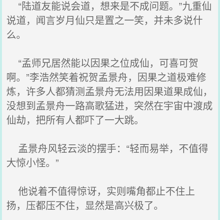
“陆道友能说会道，想来是不成问题。”九重仙
说道，闻言岁月仙只是置之一笑，并未多说什
么。
“孟师兄居然能以因果之位成仙，可喜可贺
啊。”李浩然笑着祝贺孟景舟，因果之道极难修
炼，许多人都猜测孟景舟无法用因果道果成仙，
没想到孟景舟一路高歌猛进，突然在宇宙中渡成
仙劫，把所有人都吓了一大跳。
孟景舟风轻云淡的摆手：“轻而易举，不值得
大惊小怪。”
他说着不值得惊讶，实则嘴角都止不住上
扬，压都压不住，显然是高兴极了。