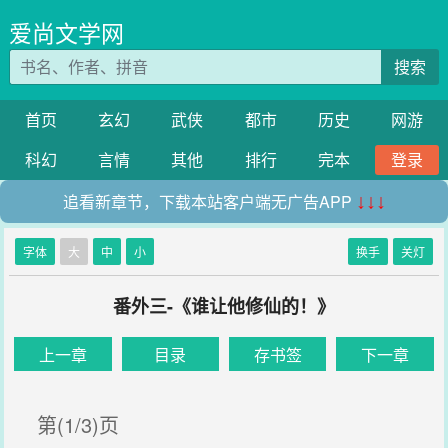
爱尚文学网
搜索
首页
玄幻
武侠
都市
历史
网游
科幻
言情
其他
排行
完本
登录
追看新章节，下载本站客户端无广告APP
↓↓↓
字体
大
中
小
换手
关灯
番外三-《谁让他修仙的！》
上一章
目录
存书签
下一章
第(1/3)页