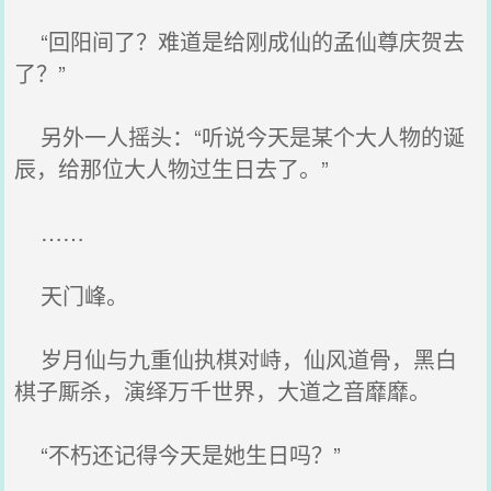
“回阳间了？难道是给刚成仙的孟仙尊庆贺去
了？”
另外一人摇头：“听说今天是某个大人物的诞
辰，给那位大人物过生日去了。”
……
天门峰。
岁月仙与九重仙执棋对峙，仙风道骨，黑白
棋子厮杀，演绎万千世界，大道之音靡靡。
“不朽还记得今天是她生日吗？”