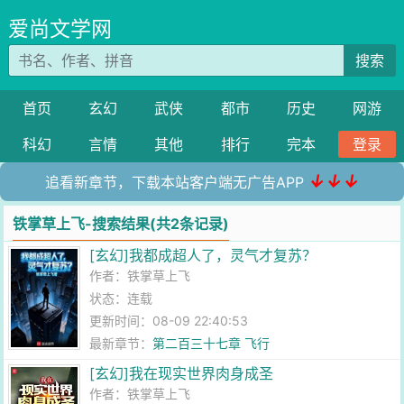
爱尚文学网
搜索
首页
玄幻
武侠
都市
历史
网游
科幻
言情
其他
排行
完本
登录
↓↓↓
追看新章节，下载本站客户端无广告APP
铁掌草上飞-搜索结果(共2条记录)
[玄幻]我都成超人了，灵气才复苏？
作者：
铁掌草上飞
状态：连载
更新时间：08-09 22:40:53
最新章节：
第二百三十七章 飞行
[玄幻]我在现实世界肉身成圣
作者：
铁掌草上飞