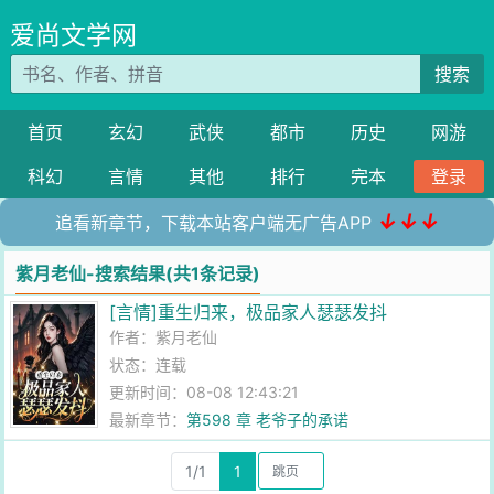
爱尚文学网
搜索
首页
玄幻
武侠
都市
历史
网游
科幻
言情
其他
排行
完本
登录
↓↓↓
追看新章节，下载本站客户端无广告APP
紫月老仙-搜索结果(共1条记录)
[言情]重生归来，极品家人瑟瑟发抖
作者：
紫月老仙
状态：连载
更新时间：08-08 12:43:21
最新章节：
第598 章 老爷子的承诺
1/1
1