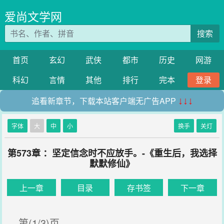
爱尚文学网
搜索
首页
玄幻
武侠
都市
历史
网游
科幻
言情
其他
排行
完本
登录
追看新章节，下载本站客户端无广告APP
↓↓↓
字体
大
中
小
换手
关灯
第573章 ：坚定信念时不应放手。-《重生后，我选择
默默修仙》
上一章
目录
存书签
下一章
第(1/3)页