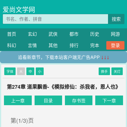
爱尚文学网
搜索
首页
玄幻
武侠
都市
历史
网游
科幻
言情
其他
排行
完本
登录
追看新章节，下载本站客户端无广告APP
↓↓↓
字体
大
中
小
换手
关灯
第274章 道果飘香-《模拟修仙：杀我者，恩人也》
上一章
目录
存书签
下一章
第(1/3)页