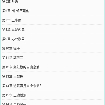
第5章 升级
第6章 ‘他’都不是他
第7章 王小雨
第8章 真是内鬼
第9章 办公楼里
第10章 银子
第11章 郭老二
第12章 赵红旗的自由恋爱
第13章 王教授
第14章 这货真是自个亲爹？
第15章 上边桥洞
第16章 金蝉脱壳