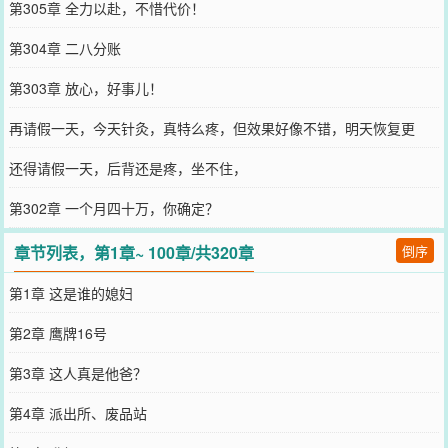
第305章 全力以赴，不惜代价！
第304章 二八分账
第303章 放心，好事儿！
再请假一天，今天针灸，真特么疼，但效果好像不错，明天恢复更
新。
还得请假一天，后背还是疼，坐不住，
第302章 一个月四十万，你确定？
章节列表，第1章~ 100章/共320章
倒序
第1章 这是谁的媳妇
第2章 鹰牌16号
第3章 这人真是他爸？
第4章 派出所、废品站