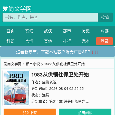
爱尚文学网
搜索
首页
玄幻
武侠
都市
历史
网游
科幻
言情
其他
排行
完本
登录
追看新章节，下载本站客户端无广告APP
↓↓↓
爱尚文学网
>
都市小说
> 1983从供销社保卫处开始
1983从供销社保卫处开始
作者：
金蟾老祖
更新时间：2026-08-04 02:25:25
状态：连载
最新章节：
第311章 绥芬的蓝黑光点
加入书架
点击阅读