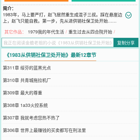
简介：
1983年，马上要严打，赵飞居然重生成混子三叔。踩在悬崖边
上，赵飞只能自救。第一步，先从进供销社保卫处开始……
您要是觉得《
1983从供销社保卫处开始
》还不错的话请不要忘记向您
其它作品：
1979我的年代生活
/
重生过去从四合院开始
/
QQ群和微博微信里的朋友推荐哦！
复制分享
《1983从供销社保卫处开始》最新12章节
第311章 绥芬的蓝黑光点
第310章 共青城拖拉机厂
第309章 最大的尊重
第308章 1a33火控系统
第307章 我就考虑您热不热了
第306章 世界上最赚钱的买卖都写在刑法里