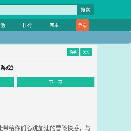
搜索
其他
排行
完本
登录
换手
关灯
系游戏》
下一章
能带给你们心跳加速的冒险快感，与