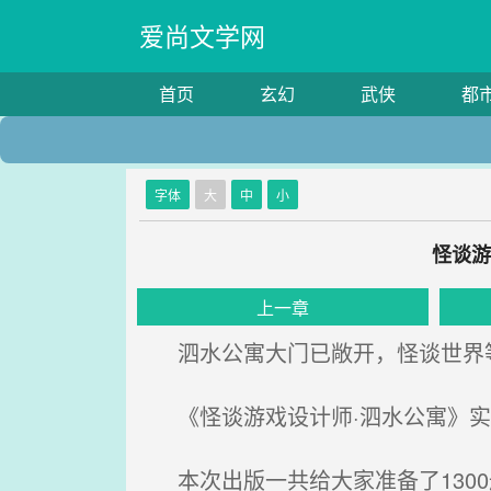
爱尚文学网
首页
玄幻
武侠
都
字体
大
中
小
怪谈游
上一章
泗水公寓大门已敞开，怪谈世界
《怪谈游戏设计师·泗水公寓》实
本次出版一共给大家准备了130