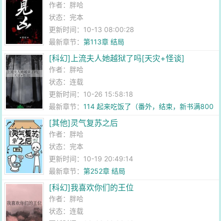
作者：
胖哈
状态：完本
更新时间：10-13 08:00:28
最新章节：
第113章 结局
[科幻]上流夫人她越狱了吗[天灾+怪谈]
作者：
胖哈
状态：连载
更新时间：10-26 15:58:18
最新章节：
114 起来吃饭了（番外，结束，新书满800
收藏就开，也最后一次
[其他]灵气复苏之后
作者：
胖哈
状态：完本
更新时间：10-19 20:49:14
最新章节：
第252章 结局
[科幻]我喜欢你们的王位
作者：
胖哈
状态：连载