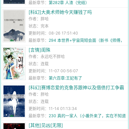
最新章节：
第282章 人渣（完结）
[科幻]大奥术师她今天赚钱了吗
作者：
胖哈
状态：完本
更新时间：08-26 17:51:40
最新章节：
294 本世界+宇宙简短会面（新书《师傅，
您还在吗》已开，欢迎收
[言情]闺殊
作者：
永远吃不胖哈
状态：连载
更新时间：11-07 00:56:07
最新章节：
第六百章:王妃有了
[科幻]赛博恋爱的克鲁苏跟神以及借债打工争霸
的我
作者：
胖哈
状态：连载
更新时间：11-14 01:13:34
最新章节：
230 真的一家人（小番外来了，实在不知道
写啥了，就这个，没了，
[其他]见凶[无限]