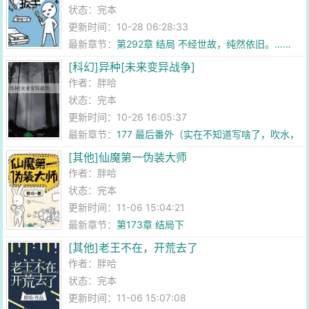
状态：完本
更新时间：10-28 06:28:33
最新章节：
第292章 结局 不经世故，纯然依旧。……
[科幻]异种[未来变异战争]
作者：
胖哈
状态：完本
更新时间：10-26 16:05:37
最新章节：
177 最后番外（实在不知道写啥了，吹水，
也是新书一点点篇外预告
[其他]仙魔第一伪装大师
作者：
胖哈
状态：完本
更新时间：11-06 15:04:21
最新章节：
第173章 结局下
[其他]老王不在，开荒去了
作者：
胖哈
状态：完本
更新时间：11-06 15:07:08