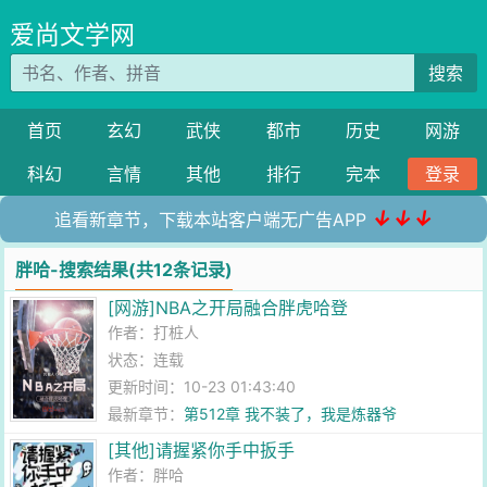
爱尚文学网
搜索
首页
玄幻
武侠
都市
历史
网游
科幻
言情
其他
排行
完本
登录
↓↓↓
追看新章节，下载本站客户端无广告APP
胖哈-搜索结果(共12条记录)
[网游]NBA之开局融合胖虎哈登
作者：
打桩人
状态：连载
更新时间：10-23 01:43:40
最新章节：
第512章 我不装了，我是炼器爷
[其他]请握紧你手中扳手
作者：
胖哈