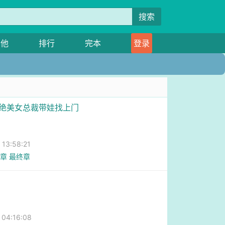
搜索
其他
排行
完本
登录
，绝美女总裁带娃找上门
3:58:21
8章 最终章
4:16:08