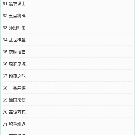
61 黑衣谋士
62 玉盘将碎
63 师姐师弟
64 乱世棋盘
65 夜晚授艺
66 森罗鬼域
67 倾覆之危
68 一番筹谋
69 谭国来使
70 罪该万死
71 积重难返