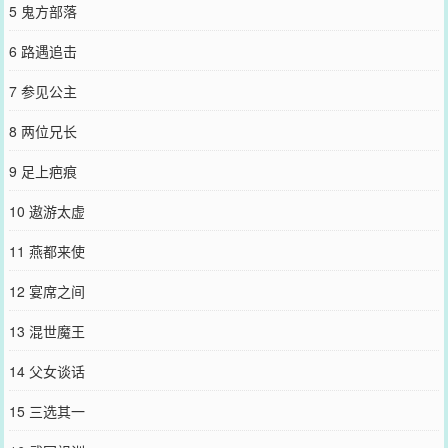
5 鬼方部落
6 路遇追击
7 参见公主
8 两位兄长
9 足上疤痕
10 遨游太虚
11 燕都来使
12 宴席之间
13 混世魔王
14 父女谈话
15 三选其一