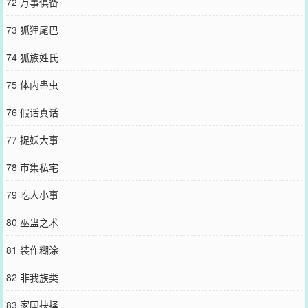
72 万事俱备
73 狐狸尾巴
74 狐族姓氏
75 体内蛊虫
76 假话真话
77 捉妖大事
78 市集私宅
79 吃人小事
80 巫蛊之术
81 装作糊涂
82 非我族类
83 家国抉择