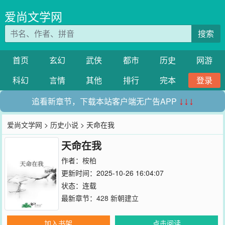
爱尚文学网
搜索
首页
玄幻
武侠
都市
历史
网游
科幻
言情
其他
排行
完本
登录
追看新章节，下载本站客户端无广告APP
↓↓↓
爱尚文学网
>
历史小说
> 天命在我
天命在我
作者：
桉柏
更新时间：2025-10-26 16:04:07
状态：连载
最新章节：
428 新朝建立
加入书架
点击阅读