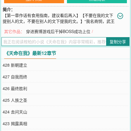
简介：
【第一章作话有食用指南，建议看后再入】【不要在我的文下
提别人的文，不要在别人的文下提我的文。】“我名商悯，武王
之后。若登临人皇之位，当奉天命，承民意，荡平四海异族，镇压此
其它作品：
穿进赛博游戏后干掉BOSS成功上位
/
界妖魔，光复太平盛世，续我人族气运，延我人族血脉。”……皇帝昏
庸，燕室衰微，外邦虎视眈眈，妖魔重现世间，诸侯王借机举兵造
复制分享
反，天下大乱。乱世之中，一国王族同室操戈之事并不少见，两国同
盟背弃盟约之事亦屡见不鲜。人都道武王之女商悯野心勃勃，反复无
《天命在我》最新12章节
常，阴险狡诈，寡恩薄义，必不能服众，将来定会落得众叛亲离的下
场。商悯听闻此言置之一笑：“那且看看，今后天下是谁做主。”【架
428 新朝建立
空玄幻争霸文，仿诸国争霸背景。主剧情大长文，微微感情线，不剧
透CP是谁，非GB，是BG（指体位），作者不接受精神GB的说法。】
427 自我而终
您要是觉得《
天命在我
》还不错的话请不要忘记向您QQ群和微博微信
里的朋友推荐哦！
426 最终胜利
425 人族之圣
424 去问天山
423 揭露真相