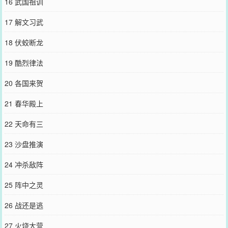
16 武国祖训
17 解文习武
18 伏蛟断龙
19 酷烈律法
20 各国来贺
21 春华殿上
22 天命有三
23 沙盘推演
24 冲杀敌阵
25 阵中之灵
26 战还是逃
27 火烧大营