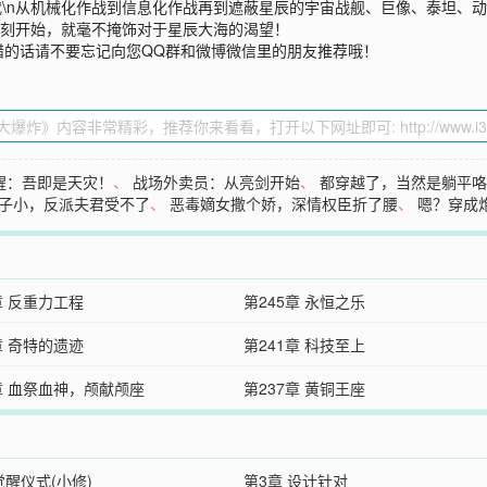
代\n从机械化作战到信息化作战再到遮蔽星辰的宇宙战舰、巨像、泰坦、动
那一刻开始，就毫不掩饰对于星辰大海的渴望！
错的话请不要忘记向您QQ群和微博微信里的朋友推荐哦！
醒：吾即是天灾！
、
战场外卖员：从亮剑开始
、
都穿越了，当然是躺平
子小，反派夫君受不了
、
恶毒嫡女撒个娇，深情权臣折了腰
、
嗯？穿成
章 反重力工程
第245章 永恒之乐
章 奇特的遗迹
第241章 科技至上
章 血祭血神，颅献颅座
第237章 黄铜王座
觉醒仪式(小修)
第3章 设计针对