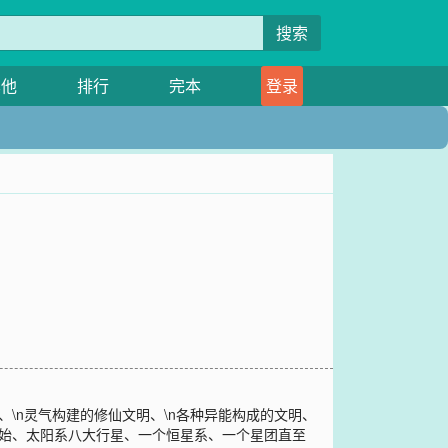
搜索
其他
排行
完本
登录
、\n灵气构建的修仙文明、\n各种异能构成的文明、
开始、太阳系八大行星、一个恒星系、一个星团直至