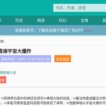
市
历史
网游
科幻
言情
追看新章节，下载本站客户端无广告APP
↓↓↓
爆炸
直接宇宙大爆炸
更新时间：2025-10-25 06:51:34
直达底部
 理想城计划
阅读
n而神界位面中的神还在研究\n神域大陆的创造、\n魔法构建成魔法文明
候，\n李星河携带蓝星科技图书馆来到了神界，\n觉醒神域从宇宙大爆炸