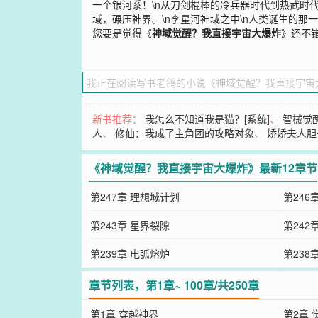
一个银河系！\n从刀剑棍棒的冷兵器时代到热武时
域，碾压神界。\n李星河神域之中\n人类诞生的
您要是觉得《
神域觉醒？我直接宇宙大爆炸
》还不
新书推荐：
我怎么不知道我是猫？[系统]
、
智械觉
人
、
修仙：我成了主角团的攻略对象
、
娇娇夫人胆
《神域觉醒？我直接宇宙大爆炸》最新12章节
第247章 理想城计划
第246
第243章 星界裂隙
第242
第239章 电弧熔炉
第238
章节列表，第1章~ 100章/共250章
第1章 穿越神界
第2章 