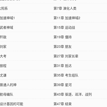
太阳系
第7章 演化人类
 加速神域1
第11章 加速神域2
 武者神域
第15章 运动战
 歼敌
第19章 僵持
 刘家
第23章 朋友
 大考
第27章 刘家长辈
 旅程
第31章 抵达
 尤谦
第35章 考生组队
 普通人的神
第39章 星河
 航母编队
第43章 驱逐、巡洋、战列
 设计基因的可能
第47章 结束