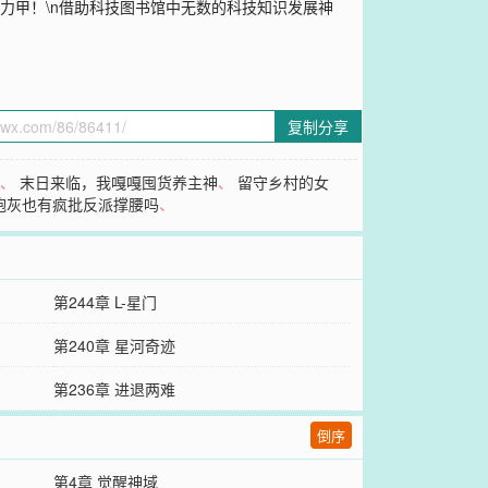
力甲！\n借助科技图书馆中无数的科技知识发展神
复制分享
咯
、
末日来临，我嘎嘎囤货养主神
、
留守乡村的女
炮灰也有疯批反派撑腰吗
、
第244章 L-星门
第240章 星河奇迹
第236章 进退两难
倒序
第4章 觉醒神域