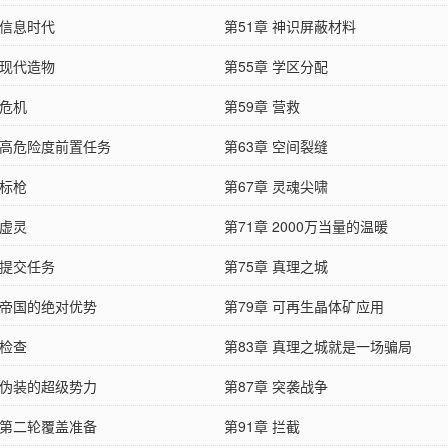
 信息时代
第51章 神识屏蔽材料
 现代造物
第55章 学区分配
 危机
第59章 营救
章 高危险度前置任务
第63章 空间裂缝
 标枪
第67章 灵魂尖啸
 虚灵
第71章 2000万当量的温暖
 提交任务
第75章 真理之城
 帝国的绝对优势
第79章 可再生晶体矿应用
 检查
第83章 真理之城就是一场骗局
 伪装的超级势力
第87章 突袭战争
 第二轮覆盖准备
第91章 拦截