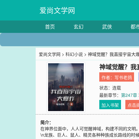
爱尚文学网
首页
玄幻
武侠
都
爱尚文学网
>
科幻小说
> 神域觉醒？我直接宇宙大
神域觉醒？我
作者：
写书老鸽
状态：连载
最新章节：
第247章
加入书架
点击
简介：
在神界位面中，人人可觉醒神域，构建不同的文明。\
\n龙族、巨人、鼠人、精灵各种种族成长路线的时