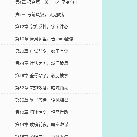
第4章 报名第一关，卡在了身份上
第8章 考前风波，又见阴招
第12章 宗族反扑，字字诛心
第16章 清风阁里，舌zhan酸儒
第20章 府试前夕，娘子有令
第24章 律法为刃，城门破局
第28章 羞辱帖子，软肋被拿
第32章 花魁敬酒，暗流涌动
第36章 臭号答卷，逆风翻盘
第40章 归途惊变，悍匪拦路
第44章 放榜前夜，暗室密谋
第48章 荣归之后，京城来信