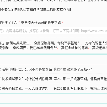
请不要忘记向您QQ群和微博微信里的朋友推荐哦！
里住了个AI
/
重生倚天张无忌的长生之路
/
铁，病菌与奥法医生
、
全民原始部落，你搞军事基地？
、
刘禅的智慧人
天亲我
、
穿越两界，我在80年代当倒爷
、
真假金丝雀的博弈
、
莫欺老年
5章 活字印刷问世，知识不再是奢侈品
第264章 钱太多了没处花？
1章 技术间谍潜入？将计就计喂你毒药
第260章 一招饥饿营销，邻县首富
7章 黑火药初显威，一发入魂炸帅旗
第256章 匪军兵临城下，瓮城让你