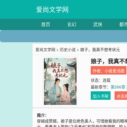
爱尚文学网
首页
玄幻
武侠
都
爱尚文学网
>
历史小说
> 娘子，我真不想考状元
娘子，我真不
作者：
小俊爱汤圆
状态：连载
最新章节：
第266
加入书架
点击
简介：
穿越成赘婿，娘子是位绝色美人，可惜她看我的眼神
士，看着书上那些“之乎者也”和简单的数理题，陷