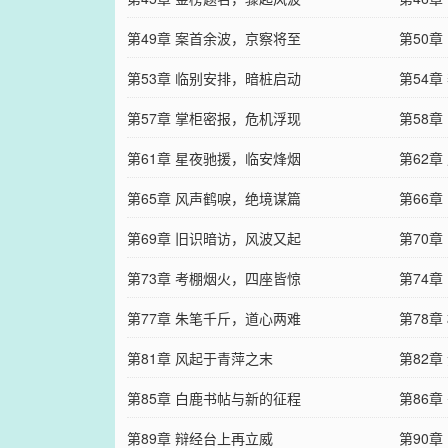
第49章 案首余波，京察将至
第50
第53章 临别安排，暗桩启动
第54
第57章 掌柜密报，危机浮现
第58
第61章 星夜驰援，临安烽烟
第62
第65章 风声鹤唳，绝境谋篇
第66
第69章 旧识暗访，风波又起
第70
第73章 考棚烟火，四座皆惊
第74
第77章 朱笔千斤，道心两难
第78
第81章 风起于青萍之末
第82
第85章 白鹿书帖与新的征程
第86章
第89章 辩经台上再立威
第90