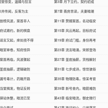
 祠堂惊变，逼婚与狂言
第3章 月下立约，契约初成
 市井传闻，反客为主
第7章 斋房苦读，夫妻暗潮
章 放榜风波，案首非人
第11章 赘婿案首，名动临安
章 府试邀约，新的棋盘
第15章 风云再起，目标府试
章 谣言又起，痒处挠不得
第19章 府试门槛，身份再考
章 暗室审卷，知府惊异
第23章 流言暗涌，宋郎登场
章 案首再临，风波骤起
第27章 釜底抽薪，货栈解封
章 釜底抽薪，逻辑破防
第31章 七步成诗，惊世骇俗
章 漏号毒计，药箱开路
第35章 物理防毒，惊呆考官
章 当堂揭发，物证反转
第39章 新号舍内，暗箭难防
章 驿站休整，暗流已至
第43章 临安暗流，御史微行
 当众面试
第47章 铁证如山，尘埃落定