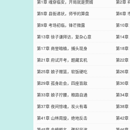
第1章 魂穿临安，开局就是赘婿
第2章
第5章 县衙递状，师爷的算盘
第6章
第9章 考场初临，锋芒微露
第10
第13章 徐子谦拜访，复杂心意
第14
第17章 商誉暗植，捕头现身
第18
第21章 府试开考，题藏玄机
第22
第25章 娘子赠篮，软饭硬吃
第26
第29章 孤身赴会，四座皆敌
第30
第33章 娘子拧腰，粮路自通
第34
第37章 夜间惊魂，炭火有毒
第38
第41章 山林周旋，绝地反击
第42
第45章 金榜题名，骤起风波
第46章