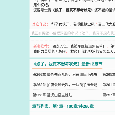
屠个榜吧。
您要是觉得《
娘子，我真不想考状元
》还不错的话
其它作品：
科举女状元，我搅乱朝堂风
/
富二代大脑
新书推荐：
四次入伍，我被军区拉进黑名单！
、
钢
我的力量增长无极限
、
救命！我的神煞师父怎么天
《娘子，我真不想考状元》最新12章节
第266章 廉价书惹众怒，河东谢氏下战书
第26
第262章 拍卖会风云起，一块镜子压全场
第26
第258章 猛虎山易主姓陆
第25
章节列表，第1章~ 100章/共266章