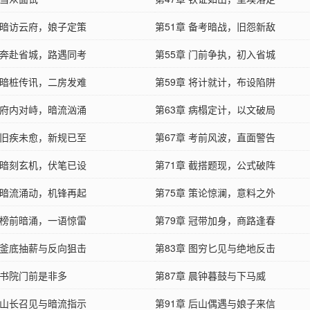
章 暗访云府，娘子定策
第51章 备考暗战，旧怨新敌
章 奔赴省城，路遇同考
第55章 门前争执，初入省城
章 暗桩传讯，二房发难
第59章 将计就计，布设陷阱
章 府内对峙，暗流汹涌
第63章 病榻定计，以文破局
章 旧疾未愈，新规已至
第67章 考前风波，直面警告
章 暗刻玄机，伏笔已设
第71章 截搭题现，公式破阵
章 暗流涌动，机锋再起
第75章 策论惊澜，意料之外
章 榜前暗涌，一语惊雷
第79章 冠带加身，商路逢春
章 釜底抽薪与反向狙击
第83章 图穷匕见与绝地反击
 书院门前是非多
第87章 晨钟暮鼓与下马威
章 山长召见与暗流指示
第91章 后山偶遇与娘子来信