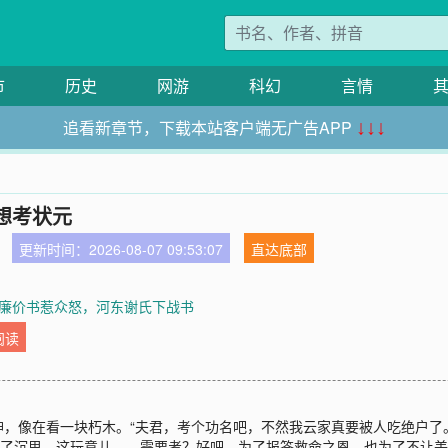
市
历史
网游
科幻
言情
追看新章节，下载本站客户端无广告APP
↓↓↓
想考状元
更新时间：2026-08-07 09:53:07
直达底部
章 廉价书惹众怒，河东谢氏下战书
阅读
，像在看一块朽木。“夫君，考个功名吧，不然我云家真要被人吃绝户了
入了沉思。这玩意儿……需要考？好吧，为了报答救命之恩，也为了不让