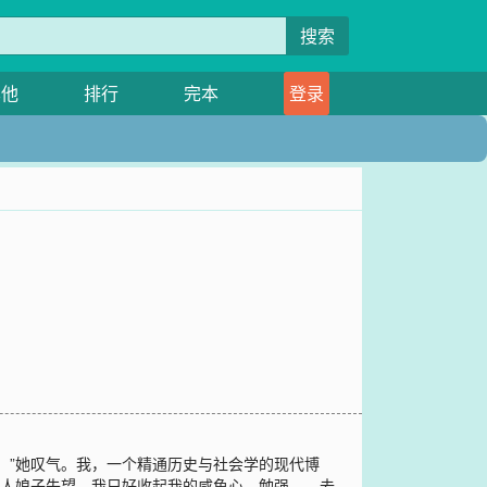
搜索
其他
排行
完本
登录
。”她叹气。我，一个精通历史与社会学的现代博
美人娘子失望，我只好收起我的咸鱼心，勉强……去