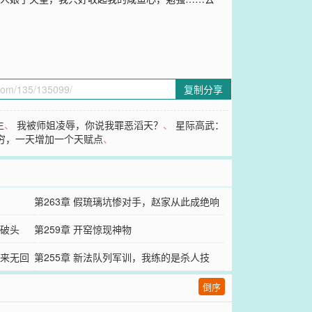
复制分享
生
、
我被师姐凌辱，你说我罪恶滔天？
、
星际高武：
穷，一天增加一个天赋点
、
第263章 假琉璃坑惨对手，赵家从此成绝响
抢破头
第259章 开窑惊现神物
有来无回
第255章 新法队列军训，我练的是杀人技
倒序