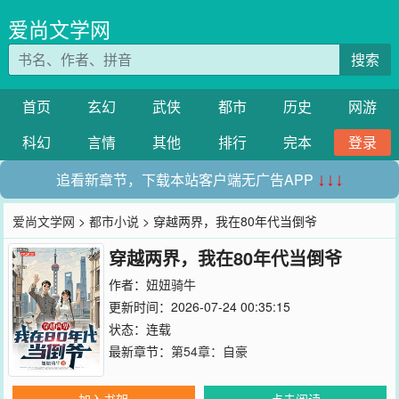
爱尚文学网
搜索
首页
玄幻
武侠
都市
历史
网游
科幻
言情
其他
排行
完本
登录
追看新章节，下载本站客户端无广告APP
↓↓↓
爱尚文学网
>
都市小说
> 穿越两界，我在80年代当倒爷
穿越两界，我在80年代当倒爷
作者：
妞妞骑牛
更新时间：2026-07-24 00:35:15
状态：连载
最新章节：
第54章：自豪
加入书架
点击阅读