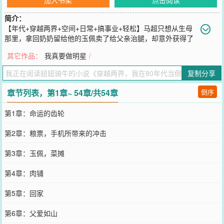
简介：
【年代+穿越两界+空间+日常+搞事业+轻松】马超只想从生母
那里，拿回奶奶留给他的玉佩卖了给父亲治腿，却意外获得了
80年代和2025年来回穿梭的能力。2025年各地战火纷飞，只有华夏
其它作品：
我真要做明星
/
不动如山。这里富强，民主，文明，和谐，自由，是世界工厂，是第
二大经济体，是工业强国。80年代的华夏工业落后，但食品，蔬菜，
复制分享
水果纯天然无污染，没有那些科技与狠活。……马超发现自己能穿梭
在两个时空之间。他把现代的服装，手表，彩电，冰箱带回那个工业
章节列表，第1章~ 54章/共54章
倒序
品匮乏年代。又把80年代纯绿色天然的水果，蔬菜，食品带回到现
代。马超在两个时空赚的盆满钵满。他发誓，要让那个为他遮风挡雨
第1章：命运的齿轮
的男人过的幸福，还要全家人过上好日子。最重要的是，他要让80年
代华夏弯道超车，提前进入工业时代，走向世界之巅。让那些看不起
第2章：粮票，手机所带来的冲击
华夏的外国人好看看，什么叫回归历史原有地位，什么才是真正的文
明大国。……
第3章：玉佩，菜摊
您要是觉得《
穿越两界，我在80年代当倒爷
》还不错的话请不要忘记
向您QQ群和微博微信里的朋友推荐哦！
第4章：肉铺
第5章：回家
第6章：父爱如山