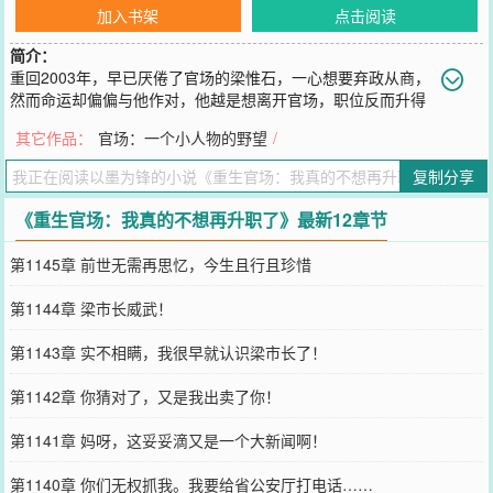
加入书架
点击阅读
简介：
重回2003年，早已厌倦了官场的梁惟石，一心想要弃政从商，
然而命运却偏偏与他作对，他越是想离开官场，职位反而升得
越快。\n从普通公务员……到主政一方的大员，一路平步青云，不知
其它作品：
官场：一个小人物的野望
/
不觉已然攀至权力的巅峰。
您要是觉得《
重生官场：我真的不想再升职了
》还不错的话请不要忘
复制分享
记向您QQ群和微博微信里的朋友推荐哦！
《重生官场：我真的不想再升职了》最新12章节
第1145章 前世无需再思忆，今生且行且珍惜
第1144章 梁市长威武！
第1143章 实不相瞒，我很早就认识梁市长了！
第1142章 你猜对了，又是我出卖了你！
第1141章 妈呀，这妥妥滴又是一个大新闻啊！
第1140章 你们无权抓我。我要给省公安厅打电话……