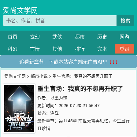
爱尚文学网
搜索
首页
玄幻
武侠
都市
历史
网游
科幻
言情
其他
排行
完本
登录
追看新章节，下载本站客户端无广告APP
↓↓↓
爱尚文学网
>
都市小说
> 重生官场：我真的不想再升职了
重生官场：我真的不想再升职了
作者：
以墨为锋
更新时间：2026-07-20 21:56:47
状态：连载
最新章节：
第1145章 前世无需再思忆，今生且行
且珍惜