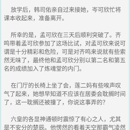
放学后，韩司佑亲自过来接她，岑可欣忙将
课本收起来，准备离开。
所幸的是，孟可欣在三天后顺利突破了。齐
鸣带着孟可欣参加了这场比试，对孟可欣来说可
谓是十分精彩和危险，可是对齐鸣来说就有些索
然无味了，最终他和孟可欣分别以第二名和第五
名的成绩加入了炼魂堂的内门。
在门厅的长椅上坐了会，莲二妈有些唉声叹
气了起来，她想早知道不应该在居委会耽搁时间
了，这一耽搁还被撞了，你说这事弄的？
六皇的各显神通顿时震惊了有心之人，尤其
是不安分的楚辰。他愣然的看着天空那霸气凌然