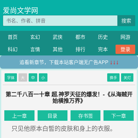
爱尚文学网
搜索
首页
玄幻
武侠
都市
历史
网游
科幻
言情
其他
排行
完本
登录
追看新章节，下载本站客户端无广告APP
↓↓↓
字体
大
中
小
换手
关灯
第二千八百一十章 超.神罗天征的爆发！-《从海贼开
始横推万界》
上一章
目录
存书签
下一章
只见他原本白皙的皮肤和身上的衣服。