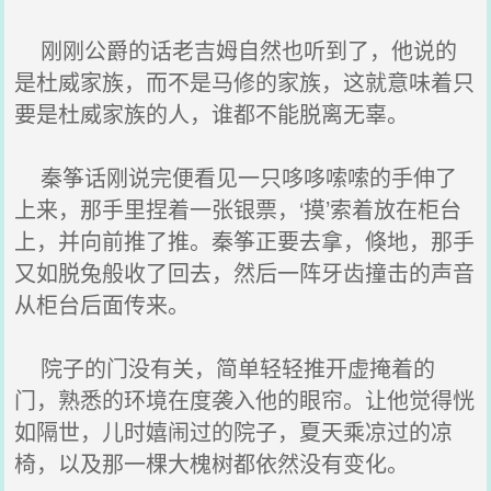
刚刚公爵的话老吉姆自然也听到了，他说的
是杜威家族，而不是马修的家族，这就意味着只
要是杜威家族的人，谁都不能脱离无辜。
秦筝话刚说完便看见一只哆哆嗦嗦的手伸了
上来，那手里捏着一张银票，‘摸’索着放在柜台
上，并向前推了推。秦筝正要去拿，倏地，那手
又如脱兔般收了回去，然后一阵牙齿撞击的声音
从柜台后面传来。
院子的门没有关，简单轻轻推开虚掩着的
门，熟悉的环境在度袭入他的眼帘。让他觉得恍
如隔世，儿时嬉闹过的院子，夏天乘凉过的凉
椅，以及那一棵大槐树都依然没有变化。