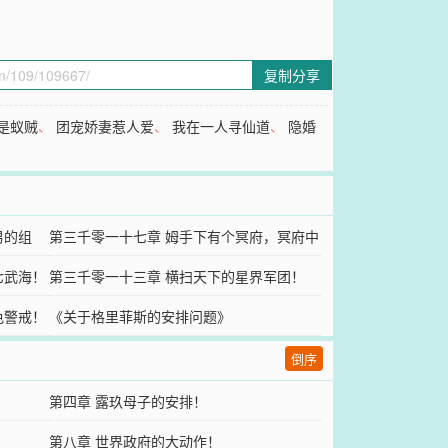
复制分享
是蚁贼
、
团宠娇妻惹人爱
、
我在一人寻仙道
、
隐婚
男的组
第三千零一十七章 姆手下有个冥府，冥府中
七武海！
也有恶魔！
第三千零一十三章 横扫天下的星界军团！
色警戒！
《关于格里菲斯的安排问题》
倒序
第四章 露玖母子的安排！
第八章 世界政府的大动作！