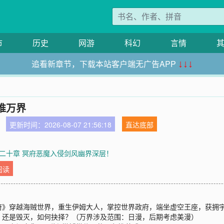
市
历史
网游
科幻
言情
追看新章节，下载本站客户端无广告APP
↓↓↓
推万界
更新时间：2026-08-07 21:56:18
直达底部
二十章 冥府恶魔入侵剑风幽界深层！
阅读
府》穿越海贼世界，重生伊姆大人，掌控世界政府，端坐虚空王座，获拥
，还是毁灭，如何抉择？（万界涉及范围：日漫，后期考虑美漫）