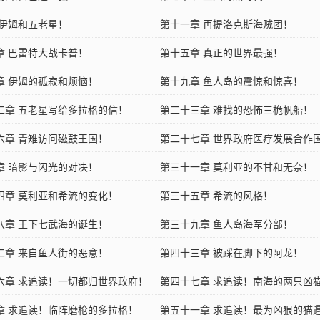
 伊姆和五老星！
第十一章 再提洛克斯海贼团！
章 巴雷特大战卡普！
第十五章 真正的世界最强！
章 伊姆的孤寂和烦恼！
第十九章 鱼人岛的震惊和惊喜！
二章 五老星写给多拉格的信！
第二十三章 难找的恐怖三桅帆船！
六章 青雉访问磁鼓王国！
第二十七章 世界政府医疗发展合作
章 暗影与闪光的对决！
第三十一章 莫利亚的不甘和无奈！
四章 莫利亚和希流的变化！
第三十五章 希流的风格！
八章 王下七武海的诞生！
第三十九章 鱼人岛海军分部！
二章 来自鱼人街的恶意！
第四十三章 被踩在脚下的阿龙！
六章 求追读！一切都归世界政府！
第四十七章 求追读！南海的两只凶
章 求追读！临阵磨枪的多拉格！
第五十一章 求追读！最为凶狠的猫