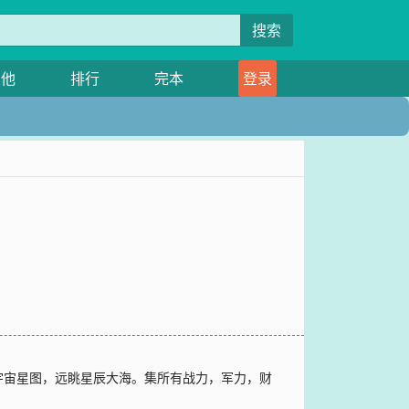
搜索
其他
排行
完本
登录
宇宙星图，远眺星辰大海。集所有战力，军力，财