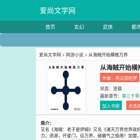
爱尚文学网
首页
玄幻
武侠
都
爱尚文学网
>
网游小说
> 从海贼开始横推万界
从海贼开始横
作者：
燕云因陀罗
状态：连载
最新章节：
第三千零
加入书架
点击
简介：
又名《海贼：老子是伊姆》又名《诸天万界世界政
力，资源，开星门，征万界，破霸气之极限！加盟