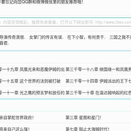
不要忘记向您QQ群和微博微信里的朋友推荐哦！
导演传奇滴很
、
女掌门的传言有误
、
在下小智，有何贵干
、
三国之我不
昏君
、
零一十九章 凤凰光来和恶魔伊姆的出
第三千零一十八章 继国缘一和凤凰
零一十五章 这个世界的法则被打破
合！
第三千零一十四章 伊姆派出的王下
零一十一章 光之鹰的预言梦和放任的
第三千零一十章 在温达姆响起的红
庙！
 亲自掌舵世界政府！
第三章 星图和星门！
 原来自己这么强！
第七章 阻止大海贼时代！