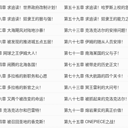
四章 求追读！世界政府改制计划！
第五十五章 求追读！哈罗斯上校的
八章 求追读！奴隶王的狠与强！
定！
第五十九章 求追读！奴隶王的能力
二章 大海飓风对陆地沙暴！
第六十三章 克洛克达尔的安排问题
六章 被发现的推进城五点五层！
第六十七章 伊姆的随从人员安排！
章 网球之王伊姆大人！
第七十一章 南海某国的父与子！
四章 闹腾的北海各国！
第七十五章 被带走的历史正文！
八章 多拉格的新职务和心愿
第七十九章 伟大航路的四个关卡！
二章 多拉格的新官之火！
第八十三章 冥王雷利的大问号！
六章 又两个被改变的命运！
第八十七章 被抓起来的克洛克达尔
章 克洛克达尔和巴雷特！
第九十一章 熔岩果实的真正价值！
四章 被召回圣地的香克斯！
第九十五章 ONEPIECE之战！