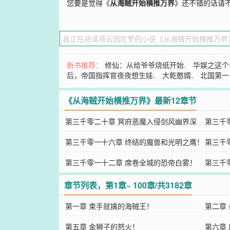
您要是觉得《
从海贼开始横推万界
》还不错的话请
新书推荐：
修仙：从给爷爷烧纸开始
、
华娱之这个
后，帝国指挥官夜夜想生娃
、
大乾憨婿
、
北国第一
《从海贼开始横推万界》最新12章节
第三千零二十章 冥府恶魔入侵剑风幽界深
第三千
层！
第三千零一十六章 终结的魔兽和光明之鹰！
现！
第三千
第三千零一十二章 席卷全城的恐帝白雾！
了！
第三千
恐帝神
章节列表，第1章~ 100章/共3182章
第一章 束手就擒的海贼王！
第二章
第五章 金狮子的怒火！
第六章