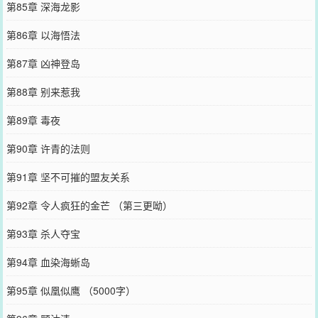
第85章 深海龙影
第86章 以海悟法
第87章 凶神登岛
第88章 别来惹我
第89章 毒夜
第90章 许青的法则
第91章 坚不可摧的盟友关系
第92章 令人疯狂的金芒 （第三更呦）
第93章 杀人夺宝
第94章 血染海蜥岛
第95章 似凰似鹰 （5000字）