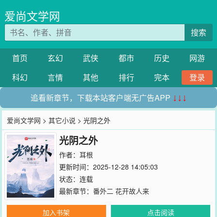
爱尚文学网
搜索
首页
玄幻
武侠
都市
历史
网游
科幻
言情
其他
排行
完本
登录
追看新章节，下载本站客户端无广告APP
↓↓↓
爱尚文学网
>
其它小说
> 光阴之外
光阴之外
作者：
耳根
更新时间：2025-12-28 14:05:03
状态：连载
最新章节：
番外二 花开故人来
加入书架
点击阅读