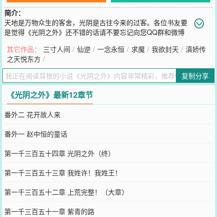
简介：
天地是万物众生的客舍，光阴是古往今来的过客。各位书友要
是觉得《光阴之外》还不错的话请不要忘记向您QQ群和微博
里的朋友推荐哦！光阴之外最新章节地址：11w0-97820
其它作品：
三寸人间
/
仙逆
/
一念永恒
/
求魔
/
我欲封天
/
滇娇传
您要是觉得《
光阴之外
》还不错的话请不要忘记向您QQ群和微博微信
之天悦东方
/
里的朋友推荐哦！
复制分享
《光阴之外》最新12章节
番外二 花开故人来
番外一 赵中恒的童话
第一千三百五十四章 光阴之外（终）
第一千三百五十三章 我姓许！我姓王！
第一千三百五十二章 上荒完整！（大章）
第一千三百五十一章 紫青的路