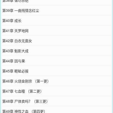
第38章 诛尽杀绝
第39章 一曲残情念红尘
第40章 成长
第41章 天罗地网
第42章 白衣无面女
第43章 魁影大成
第44章 因与果
第45章 睚眦必报
第46章 火烧金刚宗 （第一更）
第47章 七血瞳 （第二更）
第48章 尸体卖吗？（第三更）
第49章 神性之血 （第四更）