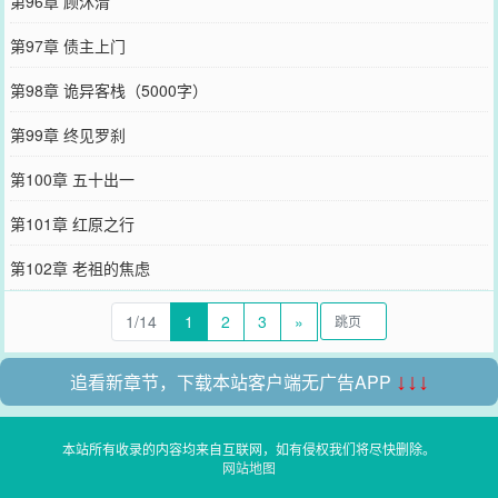
第96章 顾沐清
第97章 债主上门
第98章 诡异客栈（5000字）
第99章 终见罗刹
第100章 五十出一
第101章 红原之行
第102章 老祖的焦虑
1/14
1
2
3
»
追看新章节，下载本站客户端无广告APP
↓↓↓
本站所有收录的内容均来自互联网，如有侵权我们将尽快删除。
网站地图